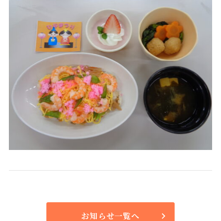
栄養科
実績紹介
薬剤科
ものわすれ外来
地域医療連携室
訪問リハビリテーション
感染対策管理部門
掲示事項
医療安全管理部門
褥瘡予防対策管理部門
お知らせ一覧へ