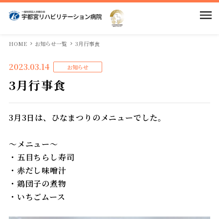
当院のご案内
HOME
お知らせ一覧
3月行事食
2023.03.14
お知らせ
入院案内
院長挨拶
3月行事食
病院概要
部門紹介
入院のご案内
3月3日は、ひなまつりのメニューでした。
回復期リハとは
待機状況
求人情報
医局
～メニュー～
・五目ちらし寿司
当院の特徴
相談窓口
看護部
アクセス
・赤だし味噌汁
・鶏団子の煮物
館内案内
面会・お見舞いの方
リハビリテーション科
・いちごムース
広報物