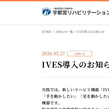
HOME
お知らせ一覧
IVES導入のお知らせ
院長挨拶
入院のご案内
医局
病院概要
待機状況
看護部
広報物
地域医療連携室
実績紹介
感染対策
2026.05.27
お知らせ
IVES導入のお知
当院では、新しいリハビリ機器「IV
「手を動かしたい」「足を動かした
機器です。