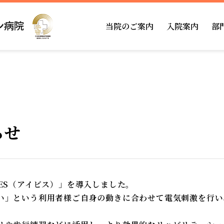
当院のご案内
入院案内
部
回復期リハとは
相談窓口
リハビリテーション科
当院の特徴
面会・お見舞い
栄養科
管理部門
ものわすれ外来
医療安全管理部門
訪問リハビリテ
褥瘡予防対策管
らせ
ES（アイビス）」を導入しました。
い」という利用者様ご自身の動きに合わせて電気刺激を行い