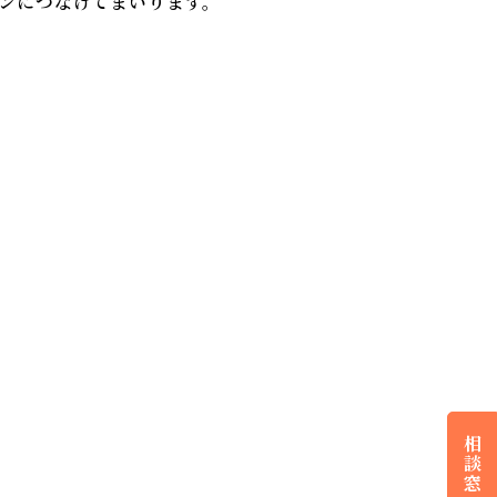
ンにつなげてまいります。
相
談
窓