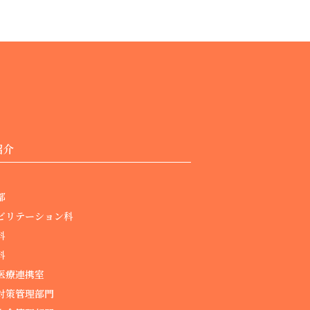
紹介
部
ビリテーション科
科
科
医療連携室
対策管理部門