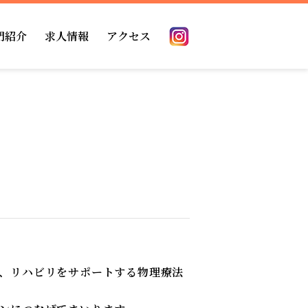
門紹介
求人情報
アクセス
の方
館内案内
薬剤科
ーション
理部門
掲示事項
、リハビリをサポートする物理療法