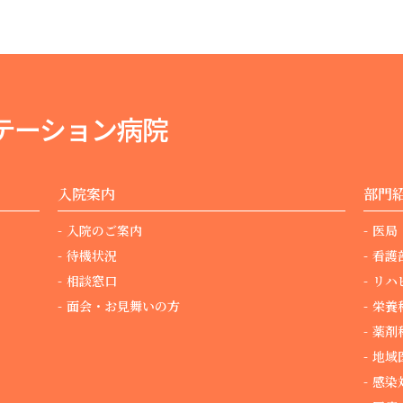
入院案内
部門
入院のご案内
医局
待機状況
看護
相談窓口
リハ
面会・お見舞いの方
栄養
薬剤
地域
感染