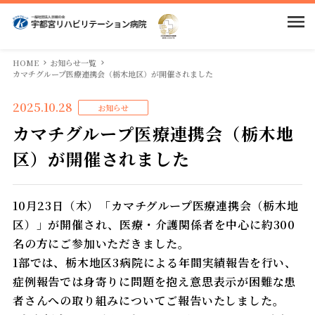
当院のご案内
HOME
お知らせ一覧
カマチグループ医療連携会（栃木地区）が開催されました
入院案内
院長挨拶
2025.10.28
お知らせ
カマチグループ医療連携会（栃木地
病院概要
部門紹介
入院のご案内
区）が開催されました
回復期リハとは
待機状況
求人情報
医局
10月23日（木）「カマチグループ医療連携会（栃木地
区）」が開催され、医療・介護関係者を中心に約300
当院の特徴
相談窓口
看護部
アクセス
名の方にご参加いただきました。
1部では、栃木地区3病院による年間実績報告を行い、
館内案内
面会・お見舞いの方
リハビリテーション科
症例報告では身寄りに問題を抱え意思表示が困難な患
者さんへの取り組みについてご報告いたしました。
広報物