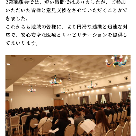
栄養科
2部懇親会では、短い時間ではありましたが、ご参加
いただいた皆様と意見交換をさせていただくことがで
実績紹介
きました。
薬剤科
これからも地域の皆様に、より円滑な連携と迅速な対
応で、安心安全な医療とリハビリテーションを提供し
ものわすれ外来
地域医療連携室
てまいります。
訪問リハビリテーション
感染対策管理部門
掲示事項
医療安全管理部門
褥瘡予防対策管理部門