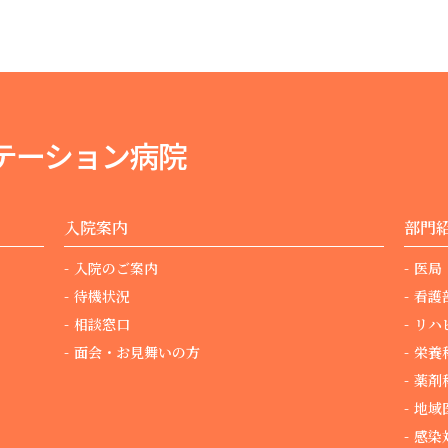
入院案内
部門
入院のご案内
医局
待機状況
看護
相談窓口
リハ
面会・お見舞いの方
栄養
薬剤
地域
感染