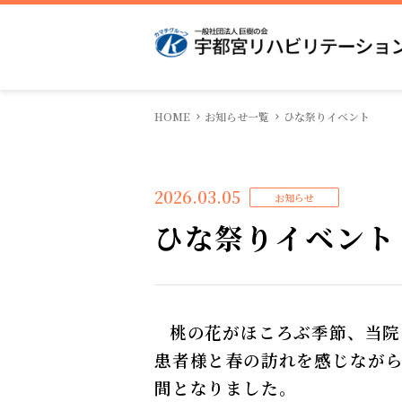
HOME
お知らせ一覧
ひな祭りイベント
院長挨拶
入院のご案内
医局
病院概要
待機状況
看護部
広報物
地域医療連携室
実績紹介
感染対策
2026.03.05
お知らせ
ひな祭りイベント
桃の花がほころぶ季節、当院
患者様と春の訪れを感じなが
間となりました。