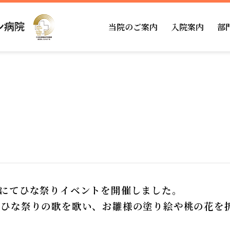
当院のご案内
入院案内
部
回復期リハとは
相談窓口
リハビリテーション科
当院の特徴
面会・お見舞い
栄養科
管理部門
ものわすれ外来
医療安全管理部門
訪問リハビリテ
褥瘡予防対策管
にてひな祭りイベントを開催しました。
らひな祭りの歌を歌い、お雛様の塗り絵や桃の花を