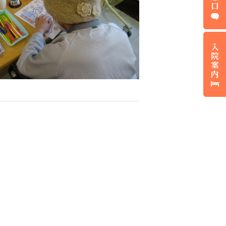
口
入
院
案
内