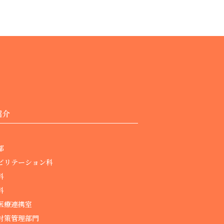
紹介
部
ビリテーション科
科
科
医療連携室
対策管理部門