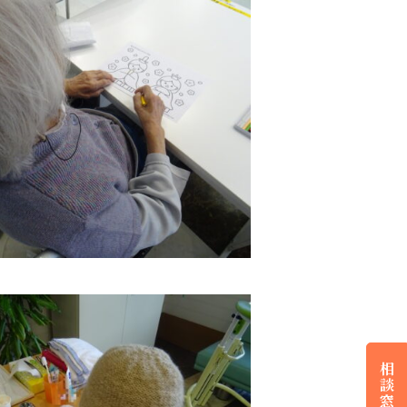
相
談
窓