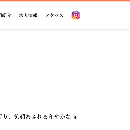
門紹介
求人情報
アクセス
の方
館内案内
薬剤科
ーション
理部門
掲示事項
折り、笑顔あふれる和やかな時